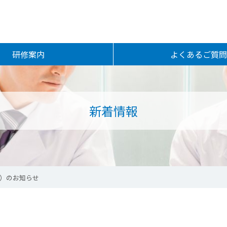
研修案内
よくあるご質問
局研修
局更新研修
minar
研修プラン
研修
制加算に関する研修
る基礎研修
る更新研修
新着情報
月）のお知らせ