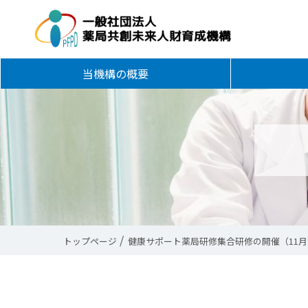
当機構の概要
健康サポート薬
健康サポート薬
薬剤師 Mobile Se
現場で差がつく
地域連携薬剤師
在宅薬学総合体
薬事衛生に関す
薬事衛生に関す
トップページ
健康サポート薬局研修集合研修の開催（11